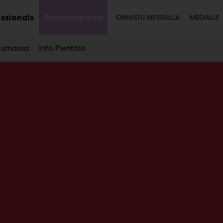
Toissijainen
ssionals
Pientalopäivä
ONNISTU MESSUILLA
MEDIALLE
Avaa
Avaa
alavalikko
alavalikko
htumassa
Info Pientalo