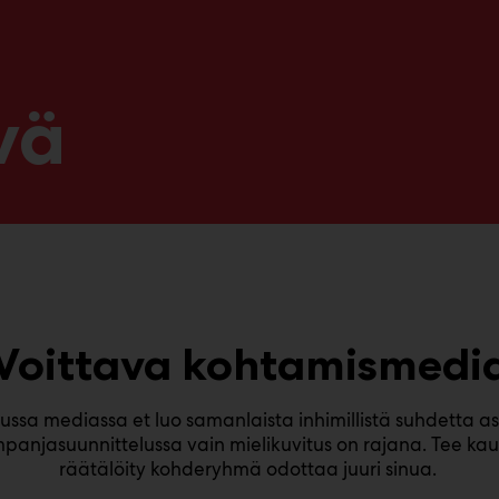
vä
Voittava kohtamismedi
a mediassa et luo samanlaista inhimillistä suhdetta as
mpanjasuunnittelussa vain mielikuvitus on rajana. Tee kau
räätälöity kohderyhmä odottaa juuri sinua.