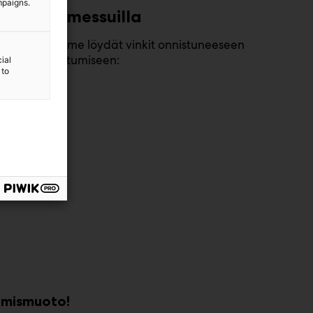
mpaigns.
Onnistu messuilla
Oppaastamme löydät vinkit onnistuneeseen
messuosallistumiseen:
ial
 to
Lue lisää
tumismuoto!