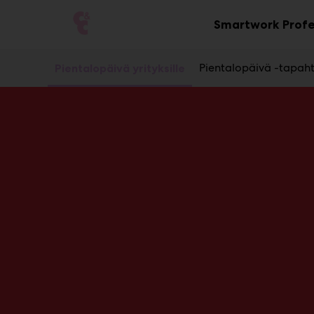
Main
Siirry
sisältöön
Smartwork Profe
Pientalopäivä -tapa
Pientalopäivä yrityksille