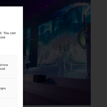
ed. You can
more
and how
ould
aigns