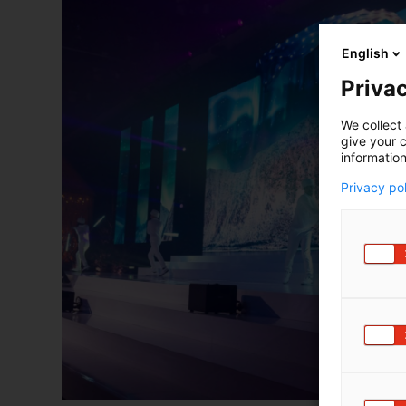
English
Privac
We collect 
give your c
information
Privacy po