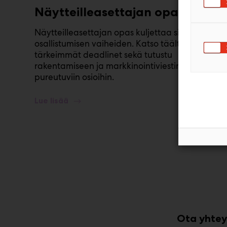
Näytteilleasettajan opas
Näytteilleasettajan opas kuljettaa sinut läpi
osallistumisen vaiheiden. Katso täältä
tärkeimmät deadlinet sekä tutustu
rakentamiseen ja markkinointiviestintään
pureutuviin osioihin.
Lue lisää
Ota yhteyt