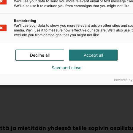
We'll use your data to send you more relevant email or text message ca
Ohjeet ja luvat
We'll also use it to exclude you from campaigns that you might not like.
Ripustukset, elintarvikkeiden myynti,
Remarketing
langattomat yhteydet, tavarantoimitukset?
We'll use your data to show you more relevant ads on other sites and soc
media. We'll use it to measure how effective our ads are. We'll also use it
Vastaukset useimpiin kysymyksiin löytyvät
exclude you from campaigns that you might not like.
ohjeet ja luvat -osiosta.
Lue lisää
Decline all
Accept all
Save and close
Powered by
tä ja mietitään yhdessä teille sopivin osallis