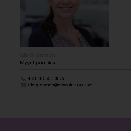
Ida Grönman
Myyntipäällikkö
+358 40 500 3525
ida.gronman@messukeskus.com