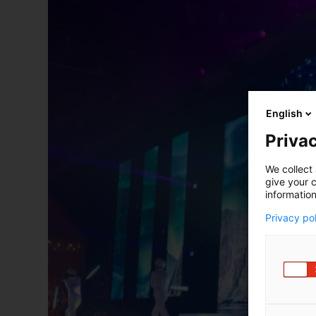
English
Privac
We collect 
give your c
information
Privacy po