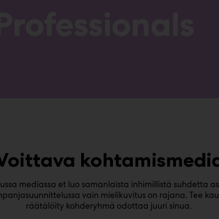
rofessionals
Voittava kohtamismedi
a mediassa et luo samanlaista inhimillistä suhdetta as
mpanjasuunnittelussa vain mielikuvitus on rajana. Tee kau
räätälöity kohderyhmä odottaa juuri sinua.