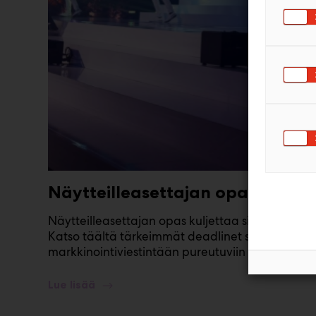
Näytteilleasettajan opas
Näytteilleasettajan opas kuljettaa sinut läpi osa
Katso täältä tärkeimmät deadlinet sekä tutustu
markkinointiviestintään pureutuviin osioihin.
Lue lisää