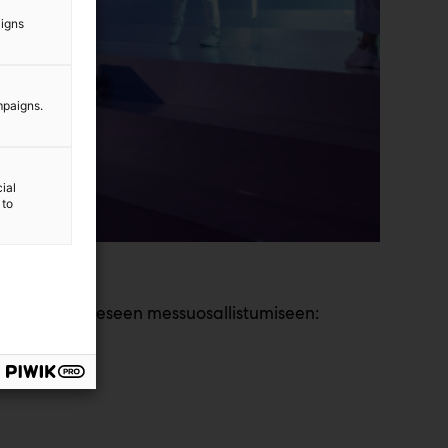
aigns
mpaigns.
ial
 to
t onnistuneeseen messuosallistumiseen: