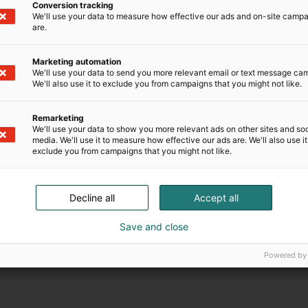
Conversion tracking
We'll use your data to measure how effective our ads and on-site camp
are.
Marketing automation
We'll use your data to send you more relevant email or text message ca
We'll also use it to exclude you from campaigns that you might not like.
Remarketing
We'll use your data to show you more relevant ads on other sites and soc
media. We'll use it to measure how effective our ads are. We'll also use it
exclude you from campaigns that you might not like.
Onnistu messuilla
Decline all
Accept all
llistumisen vaiheiden.
Oppaastamme löydät vinki
Save and close
 rakentamiseen ja
Lue lisää
Powered by