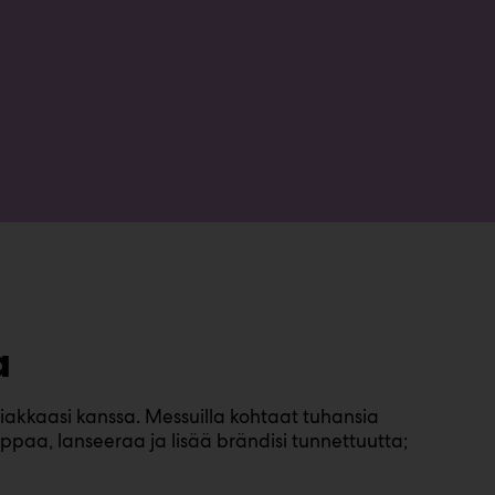
a
iakkaasi kanssa. Messuilla kohtaat tuhansia
ppaa, lanseeraa ja lisää brändisi tunnettuutta;