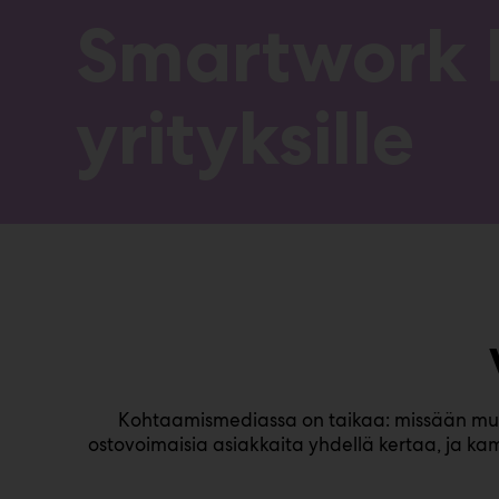
Smartwork P
yrityksille
Kohtaamismediassa on taikaa: missään muuss
ostovoimaisia asiakkaita yhdellä kertaa, ja ka