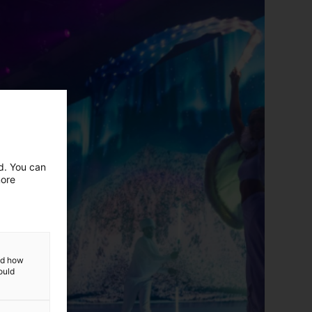
ed. You can
more
and how
ould